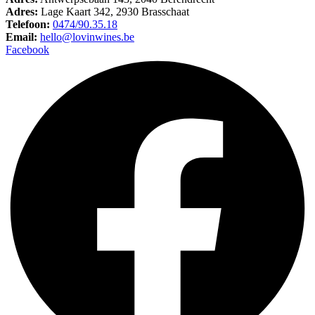
Adres:
Lage Kaart 342, 2930 Brasschaat
Telefoon:
0474/90.35.18
Email:
hello@lovinwines.be
Facebook