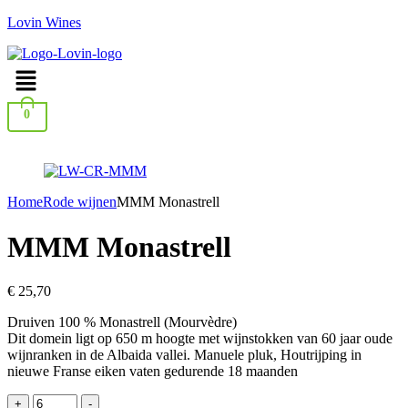
Lovin Wines
Menu
0
Home
Rode wijnen
MMM Monastrell
MMM Monastrell
€
25,70
Druiven 100 % Monastrell (Mourvèdre)
Dit domein ligt op 650 m hoogte met wijnstokken van 60 jaar oude
wijnranken in de Albaida vallei. Manuele pluk, Houtrijping in
nieuwe Franse eiken vaten gedurende 18 maanden
MMM
+
-