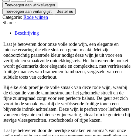
Monastrell
Toevoegen aan winkelwagen
quantity
Toevoegen aan verlanglijst
Bestel nu
Categorie:
Rode wijnen
Share :
Beschrijving
Laat je betoveren door onze volle rode wijn, een elegante en
intense ervaring die elke slok een genot maakt. Met zijn
ondoorzichtig paarsrode kleur nodigt deze wijn je uit voor een
verfijnde en smaakvolle ontdekkingsreis. Het betoverende boeket
wordt gekenmerkt door elegantie en complexiteit, met verfrissende
fruitige nuances van bramen en frambozen, vergezeld van een
subtiele toets van cederhout.
Bij elke slok proef je de volle smaak van deze rode wijn, waarbij
de elegantie van de tanninestructuur het gehemelte streelt en de
fijne zuurtegraad zorgt voor een perfecte balans. De geur zet zich
voort in de smaak, waarbij de verfrissende fruitige tonen een
blijvende indruk achterlaten. Deze wijn is perfect voor liefhebbers
van een elegante en intense wijnervaring, ideaal om te genieten bij
stevige vleesgerechten, stoofschotels of rijpe kazen.
Laat je betoveren door de heerlijke smaken en aroma’s van onze
volle rode wijn en geniet van een moment van pure verfijning en